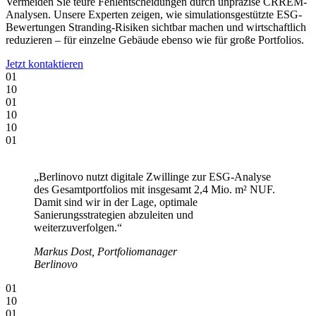
Vermeiden Sie teure Fehlentscheidungen durch unpräzise CRREM-
Analysen. Unsere Experten zeigen, wie simulationsgestützte ESG-
Bewertungen Stranding-Risiken sichtbar machen und wirtschaftlich
reduzieren – für einzelne Gebäude ebenso wie für große Portfolios.
Jetzt kontaktieren
0
1
1
0
0
1
1
0
1
0
0
1
„Berlinovo nutzt digitale Zwillinge zur ESG-Analyse
des Gesamtportfolios mit insgesamt 2,4 Mio. m² NUF.
Damit sind wir in der Lage, optimale
Sanierungsstrategien abzuleiten und
weiterzuverfolgen.“
Markus Dost, Portfoliomanager
Berlinovo
0
1
1
0
0
1