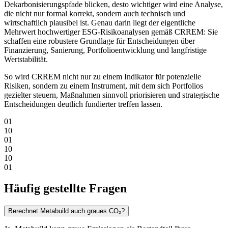
Dekarbonisierungspfade blicken, desto wichtiger wird eine Analyse,
die nicht nur formal korrekt, sondern auch technisch und
wirtschaftlich plausibel ist. Genau darin liegt der eigentliche
Mehrwert hochwertiger ESG-Risikoanalysen gemäß CRREM: Sie
schaffen eine robustere Grundlage für Entscheidungen über
Finanzierung, Sanierung, Portfolioentwicklung und langfristige
Wertstabilität.
So wird CRREM nicht nur zu einem Indikator für potenzielle
Risiken, sondern zu einem Instrument, mit dem sich Portfolios
gezielter steuern, Maßnahmen sinnvoll priorisieren und strategische
Entscheidungen deutlich fundierter treffen lassen.
0
1
1
0
0
1
1
0
1
0
0
1
Häufig gestellte Fragen
Berechnet Metabuild auch graues CO₂?