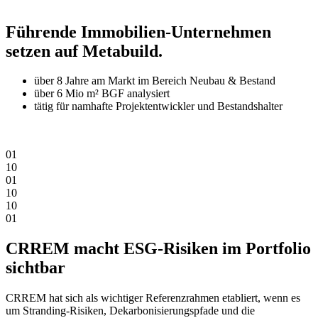
Führende Immobilien-Unternehmen
setzen auf Metabuild.
über 8 Jahre am Markt im Bereich Neubau & Bestand
über 6 Mio m² BGF analysiert
tätig für namhafte Projektentwickler und Bestandshalter
0
1
1
0
0
1
1
0
1
0
0
1
CRREM macht ESG-Risiken im Portfolio
sichtbar
CRREM hat sich als wichtiger Referenzrahmen etabliert, wenn es
um Stranding-Risiken, Dekarbonisierungspfade und die