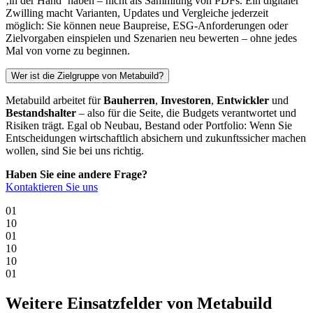
‚in der Hand‘ haben – nicht als Sammlung von PDFs. Ein digitaler
Zwilling macht Varianten, Updates und Vergleiche jederzeit
möglich: Sie können neue Baupreise, ESG-Anforderungen oder
Zielvorgaben einspielen und Szenarien neu bewerten – ohne jedes
Mal von vorne zu beginnen.
Wer ist die Zielgruppe von Metabuild?
Metabuild arbeitet für
Bauherren
,
Investoren
,
Entwickler
und
Bestandshalter
– also für die Seite, die Budgets verantwortet und
Risiken trägt. Egal ob Neubau, Bestand oder Portfolio: Wenn Sie
Entscheidungen wirtschaftlich absichern und zukunftssicher machen
wollen, sind Sie bei uns richtig.
Haben Sie eine andere Frage?
Kontaktieren Sie uns
0
1
1
0
0
1
1
0
1
0
0
1
Weitere Einsatzfelder von Metabuild