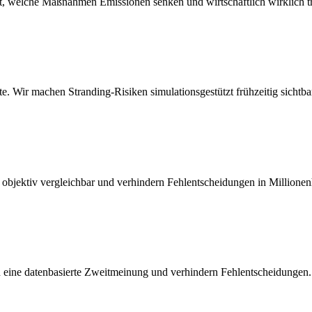
t, welche Maßnahmen Emissionen senken und wirtschaftlich wirklich t
 Wir machen Stranding-Risiken simulationsgestützt frühzeitig sichtba
objektiv vergleichbar und verhindern Fehlentscheidungen in Millione
ern eine datenbasierte Zweitmeinung und verhindern Fehlentscheidungen.