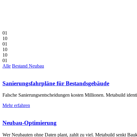
0
1
1
0
0
1
1
0
1
0
0
1
Alle
Bestand
Neubau
Sanierungs­­fahrpläne für Bestands­­gebäude
Falsche Sanierungs­entscheidungen kosten Millionen. Metabuild ident
Mehr erfahren
Neubau-Optimierung
Wer Neubauten ohne Daten plant, zahlt zu viel. Metabuild senkt Bau