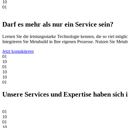
1
0
0
1
Darf es mehr als nur ein Service sein?
Lernen Sie die leistungsstarke Technologie kennen, die so viel mögli
Integrieren Sie Metabuild in Ihre eigenen Prozesse. Nutzen Sie Metab
Jetzt kontaktieren
0
1
1
0
0
1
1
0
1
0
0
1
Unsere Services und Expertise haben sich 
0
1
1
0
0
1
1
0