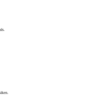
ls.
siken.