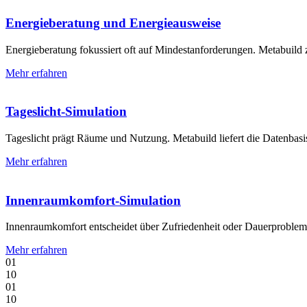
Energieberatung und Energie­ausweise
Energieberatung fokussiert oft auf Mindest­anforderungen. Metabuild
Mehr erfahren
Tageslicht-Simulation
Tageslicht prägt Räume und Nutzung. Metabuild liefert die Datenbasi
Mehr erfahren
Innenraum­komfort-Simulation
Innenraumkomfort entscheidet über Zufriedenheit oder Dauerproble
Mehr erfahren
0
1
1
0
0
1
1
0